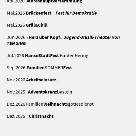
Apr.2026
Jahreshauptversammlung
Mai.2026
Brückenfest
–
Fest für Demokratie
Mai.2026
Grill
&
Chill
Jun.2026 »
Herz über Kopf
«
Jugend-Musik-Theater von
TEN SING
Jul.2026
HanseStadtFest
Bunter Hering
Sep.2026
Familien
SOMMER
Fest
Nov.2026
Arbeitseinsatz
Nov.2025
Adventskranz
basteln
Dez.2026 Familien
Weihnacht
sgottesdienst
Dez.2025
Christnacht