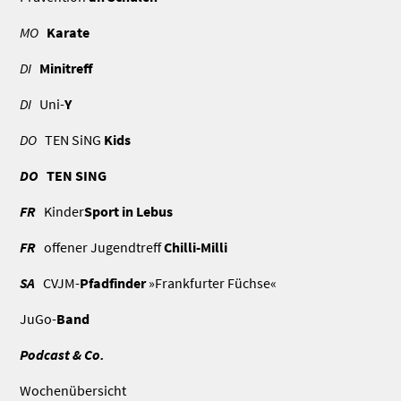
MO
Karate
DI
Minitreff
DI
Uni-
Y
DO
TEN SiNG
Kids
DO
TEN SING
FR
Kinder
Sport in Lebus
FR
offener Jugendtreff
Chilli-Milli
SA
CVJM-
Pfadfinder
»Frankfurter Füchse«
JuGo-
Band
Podcast & Co.
Wochenübersicht