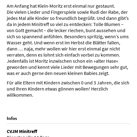
Am Anfang hat Klein-Moritz erst einmal nur gestaunt.
Die vielen Lieder und Finger­spiele sowie Rudi der Rabe, der
jedes Mal alle Kinder so freundlich begrüßt. Und dann gibt’s
da in jedem Minitreff so viel zu entdecken: Tolle Blumen –
von Gott gemacht – die lecker riechen, bunt aussehen und
sich so spannend anfühlen. Besonders spritzig, wenn’s ums
Wasser geht. Und wenn erst im Herbst die Blätter fallen,
dann … naja, mehr wollen wir hier erst einmal gar nicht
verraten, denn es lohnt sich einfach vorbei zu kommen.
Jedenfalls ist Moritz inzwischen schon ein »alter Hase«
geworden und kennt viele Lieder mit Bewegungen sehr gut,
was er auch gerne den neuen kleinen Babies zeigt.
Für alle Eltern mit Kindern zwischen 0 und 3 Jahren, die sich
und ihren Kindern etwas gönnen wollen! Herzlich
willkommen.
Infos
CVJM Minitreff