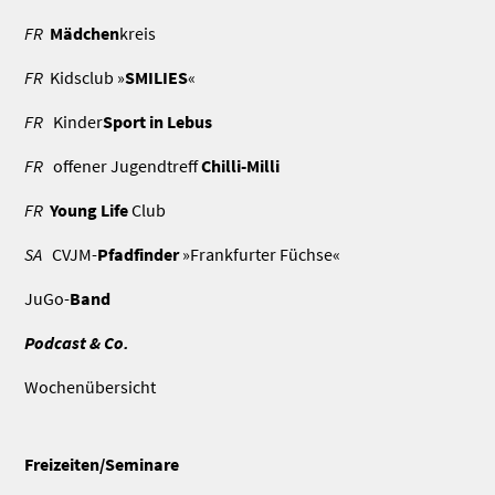
FR
Mädchen
kreis
FR
Kidsclub »
SMILIES
«
FR
Kinder
Sport in Lebus
FR
offener Jugendtreff
Chilli-Milli
FR
Young Life
Club
SA
CVJM-
Pfadfinder
»Frankfurter Füchse«
JuGo-
Band
Podcast & Co.
Wochenübersicht
Freizeiten/Seminare