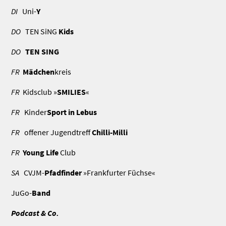
DI
Uni-
Y
DO
TEN SiNG
Kids
DO
TEN SING
FR
Mädchen
kreis
FR
Kidsclub »
SMILIES
«
FR
Kinder
Sport in Lebus
FR
offener Jugendtreff
Chilli-Milli
FR
Young Life
Club
SA
CVJM-
Pfadfinder
»Frankfurter Füchse«
JuGo-
Band
Podcast & Co.